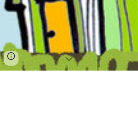
Waldleben e.V.
Waldhornstr. 109
80997 München
Vorstand:
1. Vorstand:
Anna Amonarraiz Ruiz,
Vorstandsvorsitz
Rechte Hand des 1. Vorstandes: Antonia Klug